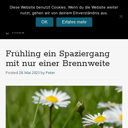
Diese Website benutzt Cookies. Wenn du die Website weiter
Peter's Photoblog
nutzt, gehen wir von deinem Einverständnis aus.
Hier geht es um Fotos
OK
Erfahre mehr
Menu
Skip
to
content
Frühling ein Spaziergang
mit nur einer Brennweite
Posted
28. Mai 2023
by
Peter