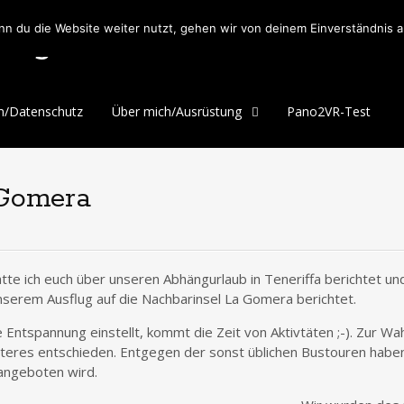
blog
n du die Website weiter nutzt, gehen wir von deinem Einverständnis a
m/Datenschutz
Über mich/Ausrüstung
Pano2VR-Test
 Gomera
atte ich euch über unseren Abhängurlaub in Teneriffa berichtet u
unserem Ausflug auf die Nachbarinsel La Gomera berichtet.
 Entspannung einstellt, kommt die Zeit von Aktivtäten ;-). Zur W
tzteres entschieden. Entgegen der sonst üblichen Bustouren haben
ngeboten wird.