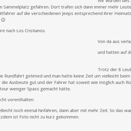
Wir wurden des 
m Sammelplatz gefahren. Dort trafen sich dann immer mehr Leute
Mitfahrer auf die verschiedenen Jeeps entsprechend ihrer Heimats
 😉
e nach Los Cristianos.
Von da aus verla
und hatten auf d
Trotz der 8 Leu
ie Rundfahrt getimed und man hatte keine Zeit um vielleicht beim
 die Ausbeute gut und der Fahrer hat soweit wie möglich auch R
stour weniger Spass gemacht hätte.
icht vorenthalten:
elleicht noch einmal hinfahren, dann aber mit mehr Zeit. So das wa
tzdem ist Foto nicht zu kurz gekommen.