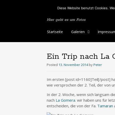
Peter's Photo
Diese Website benutzt Cookies. Wen
Hier geht es um Fotos
Skip
Startseite
Galerien
Impressu
to
content
Ein Trip nach La
Posted
13. November 2014
by
Peter
Im ersten [post id=1160]Teil[/post] h
wie versprochen der 2. Teil, der von 
In der 2. Woche, wenn sich langsam die
nach
La Gomera
. wir haben uns für le
entscheiden, die von der Fa.
Tamaran
a