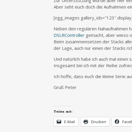
Zur Unterstützung wurde aber hier ein 
Aber seht euch doch die Aufnahmen ei
[ngg_images gallery_ids=“123″ displa
Neben den regulären Nahaufnahmen h
DSLRController
gemacht, aber wieso of
Beim zusammensetzen der Stacks allerd
der Lage, auch nur einen der Stacks r
Und natürlich habe ich auch mal einen
Insgesamt bin ich mit der Reihe zufrie
Ich hoffe, dass euch die kleine Serie au
Gruß Peter
Teilen mit:
E-Mail
Drucken
Face