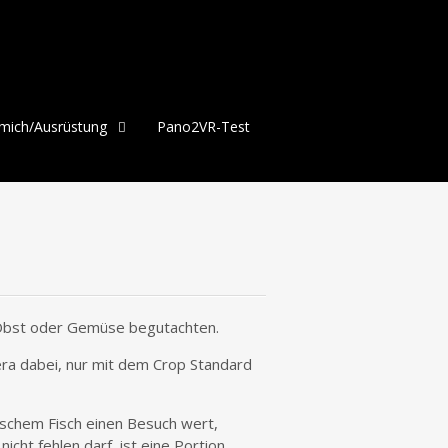
mich/Ausrüstung
Pano2VR-Test
 Obst oder Gemüse begutachten.
ra dabei, nur mit dem Crop Standard
schem Fisch einen Besuch wert,
ht fehlen darf, ist eine Portion