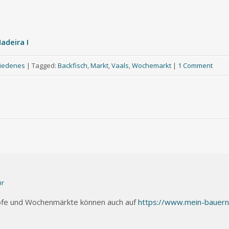
adeira I
iedenes
|
Tagged:
Backfisch
,
Markt
,
Vaals
,
Wochemarkt
|
1 Comment
hr
e Höfe und Wochenmärkte können auch auf
https://www.mein-bauern