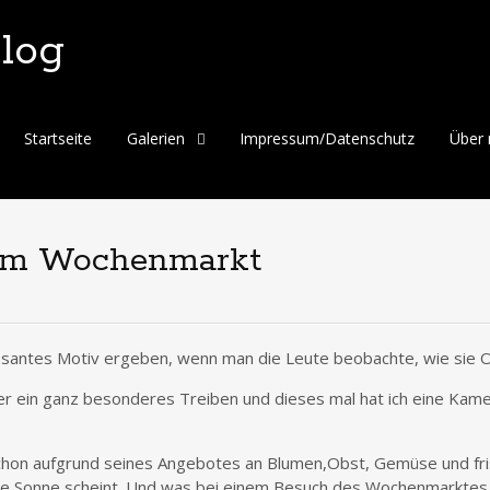
blog
Skip
Startseite
Galerien
Impressum/Datenschutz
Über 
to
content
dem Wochenmarkt
essantes Motiv ergeben, wenn man die Leute beobachte, wie sie
r ein ganz besonderes Treiben und dieses mal hat ich eine Kame
chon aufgrund seines Angebotes an Blumen,Obst, Gemüse und fri
 Sonne scheint. Und was bei einem Besuch des Wochenmarktes nic