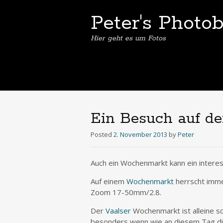
Peter's Photo
Hier geht es um Fotos
Ein Besuch auf 
Posted
2. November 2013
by
Peter
Auch ein Wochenmarkt kann ein inter
Auf einem
Wochenmarkt
herrscht imme
Zoom 17-50mm/2.8.
Der
Vaalser
Wochenmarkt ist alleine s
besonders wenn wie an diesem Tag die