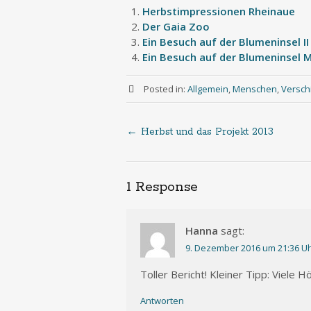
Herbstimpressionen Rheinaue
Der Gaia Zoo
Ein Besuch auf der Blumeninsel II
Ein Besuch auf der Blumeninsel M
Posted in:
Allgemein
,
Menschen
,
Versch
←
Herbst und das Projekt 2013
Post
navigation
1 Response
Hanna
sagt:
9. Dezember 2016 um 21:36 U
Toller Bericht! Kleiner Tipp: Viel
Antworten