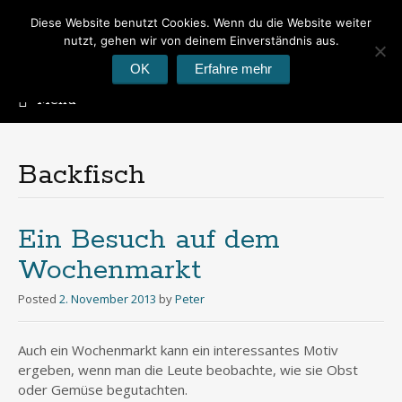
Diese Website benutzt Cookies. Wenn du die Website weiter
Peter's Photoblog
nutzt, gehen wir von deinem Einverständnis aus.
Hier geht es um Fotos
OK
Erfahre mehr
Menu
Skip
to
content
Backfisch
Ein Besuch auf dem
Wochenmarkt
Posted
2. November 2013
by
Peter
Auch ein Wochenmarkt kann ein interessantes Motiv
ergeben, wenn man die Leute beobachte, wie sie Obst
oder Gemüse begutachten.