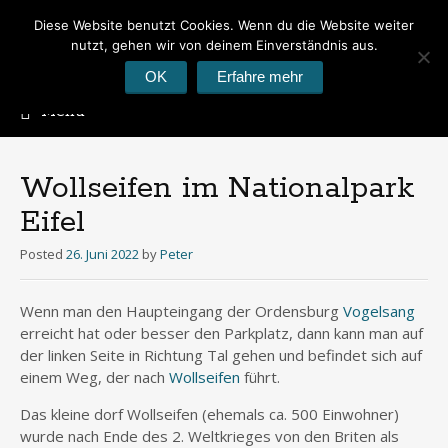
Diese Website benutzt Cookies. Wenn du die Website weiter
Peter's Photoblog
nutzt, gehen wir von deinem Einverständnis aus.
Hier geht es um Fotos
OK
Erfahre mehr
Menu
Skip
to
content
Wollseifen im Nationalpark
Eifel
Posted
26. Juni 2022
by
Peter
Wenn man den Haupteingang der Ordensburg
Vogelsang
erreicht hat oder besser den Parkplatz, dann kann man auf
der linken Seite in Richtung Tal gehen und befindet sich auf
einem Weg, der nach
Wollseifen
führt.
Das kleine dorf Wollseifen (ehemals ca. 500 Einwohner)
wurde nach Ende des 2. Weltkrieges von den Briten als