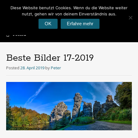
Diese Website benutzt Cookies. Wenn du die Website weiter
Peter's Photoblog
nutzt, gehen wir von deinem Einverständnis aus.
Hier geht es um Fotos
OK
Erfahre mehr
Menu
Skip
to
content
Beste Bilder 17-2019
Posted
28. April 2019
by
Peter