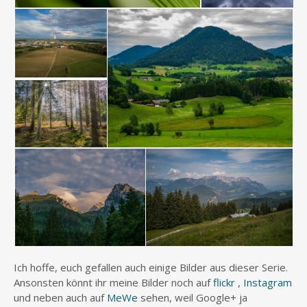
Ich hoffe, euch gefallen auch einige Bilder aus dieser Serie.
Ansonsten könnt ihr meine Bilder noch auf
flickr
,
Instagram
und neben auch auf
MeWe
sehen, weil Google+ ja