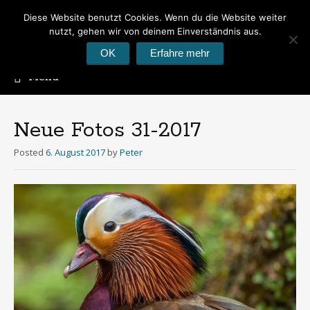
Diese Website benutzt Cookies. Wenn du die Website weiter
Peter's Photoblog
nutzt, gehen wir von deinem Einverständnis aus.
Hier geht es um Fotos
OK
Erfahre mehr
Menu
Skip
to
content
Neue Fotos 31-2017
Posted
6. August 2017
by
Peter