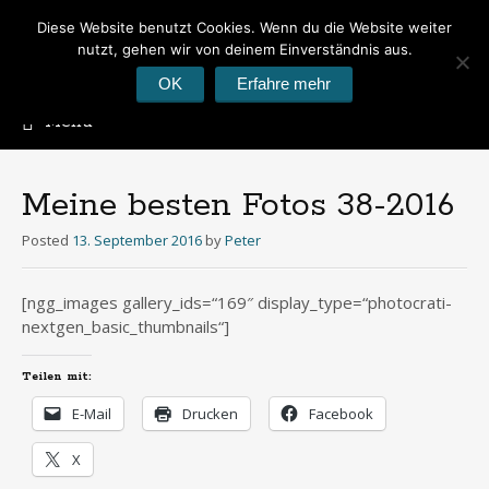
Diese Website benutzt Cookies. Wenn du die Website weiter
Peter's Photoblog
nutzt, gehen wir von deinem Einverständnis aus.
Hier geht es um Fotos
OK
Erfahre mehr
Menu
Skip
to
content
Meine besten Fotos 38-2016
Posted
13. September 2016
by
Peter
[ngg_images gallery_ids=“169″ display_type=“photocrati-
nextgen_basic_thumbnails“]
Teilen mit:
E-Mail
Drucken
Facebook
X