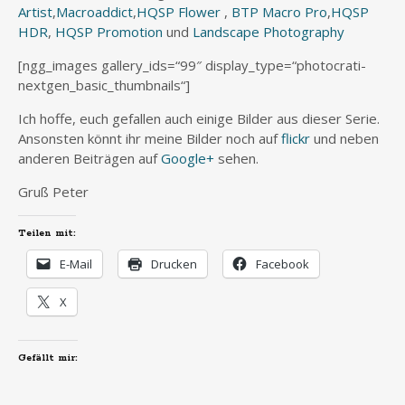
Artist
,
Macroaddict
,
HQSP Flower
,
BTP Macro Pro
,
HQSP
HDR
,
HQSP Promotion
und
Landscape Photography
[ngg_images gallery_ids=“99″ display_type=“photocrati-
nextgen_basic_thumbnails“]
Ich hoffe, euch gefallen auch einige Bilder aus dieser Serie.
Ansonsten könnt ihr meine Bilder noch auf
flickr
und neben
anderen Beiträgen auf
Google+
sehen.
Gruß Peter
Teilen mit:
E-Mail
Drucken
Facebook
X
Gefällt mir: