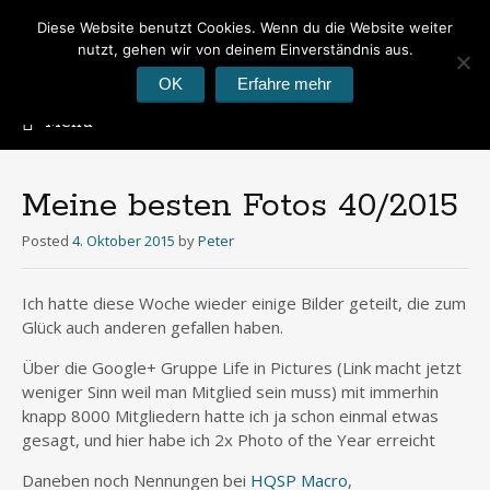
Diese Website benutzt Cookies. Wenn du die Website weiter
Peter's Photoblog
nutzt, gehen wir von deinem Einverständnis aus.
Hier geht es um Fotos
OK
Erfahre mehr
Menu
Skip
to
content
Meine besten Fotos 40/2015
Posted
4. Oktober 2015
by
Peter
Ich hatte diese Woche wieder einige Bilder geteilt, die zum
Glück auch anderen gefallen haben.
Über die Google+ Gruppe Life in Pictures (Link macht jetzt
weniger Sinn weil man Mitglied sein muss) mit immerhin
knapp 8000 Mitgliedern hatte ich ja schon einmal etwas
gesagt, und hier habe ich 2x Photo of the Year erreicht
Daneben noch Nennungen bei
HQSP Macro
,