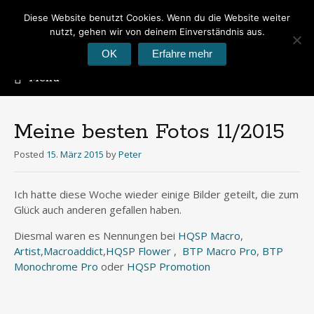
Diese Website benutzt Cookies. Wenn du die Website weiter
Peter's Photoblog
nutzt, gehen wir von deinem Einverständnis aus.
Hier geht es um Fotos
OK
Erfahre mehr
Menu
Skip
to
content
Meine besten Fotos 11/2015
Posted
15. März 2015
by
Peter
Ich hatte diese Woche wieder einige Bilder geteilt, die zum
Glück auch anderen gefallen haben.
Diesmal waren es Nennungen bei
HQSP Macro
,
Artist
,
Macroaddict
,
HQSP Flower
,
BTP Macro Pro
,
BTP
Monochrome Pro
oder
HQSP Promotion