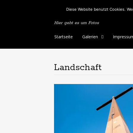
Peter's Photo
Diese Website benutzt Cookies. Wen
Hier geht es um Fotos
Skip
Startseite
Galerien
Impressu
to
content
Landschaft