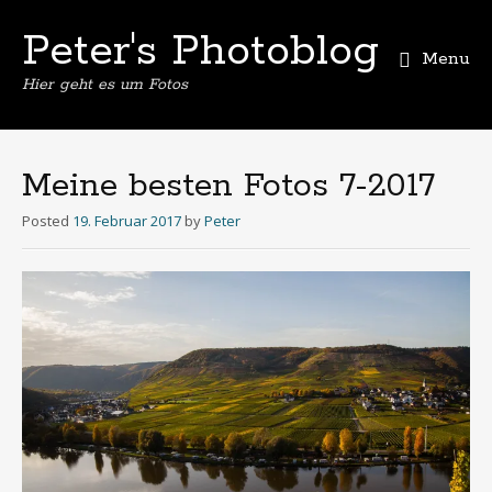
Peter's Photoblog
Menu
Hier geht es um Fotos
Skip
to
content
Meine besten Fotos 7-2017
Posted
19. Februar 2017
by
Peter