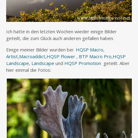
Ich hatte in den letzten Wochen wieder einige Bilder
geteilt, die zum Glück auch anderen gefallen haben.
Einige meiner Bilder wurden bei
HQSP Macro
,
Artist
,
Macroaddict
,
HQSP Flower
,
BTP Macro Pro
,
HQSP
Landscape
,
Landscape
und
HQSP Promotion
geteilt. Aber
hier einmal die Fotos: