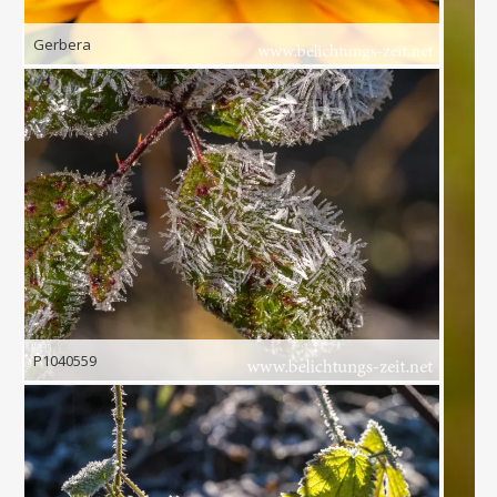
Gerbera
P1040559