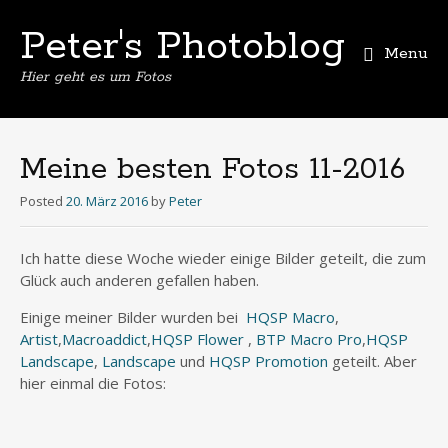
Peter's Photoblog
Menu
Hier geht es um Fotos
Skip
to
content
Meine besten Fotos 11-2016
Posted
20. März 2016
by
Peter
Ich hatte diese Woche wieder einige Bilder geteilt, die zum
Glück auch anderen gefallen haben.
Einige meiner Bilder wurden bei
HQSP Macro
,
Artist
,
Macroaddict
,
HQSP Flower
,
BTP Macro Pro
,
HQSP
Landscape
,
Landscape
und
HQSP Promotion
geteilt. Aber
hier einmal die Fotos: