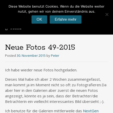
Diese Website benutzt Cookies. Wenn du die Website weiter
Peter's Photoblog
nutzt, gehen wir von deinem Einverständnis aus.
Hier geht es um Fotos
OK
Erfahre mehr
Menu
Skip
to
content
Neue Fotos 49-2015
Posted
30. November 2015
by
Peter
Ich habe wieder neue Fotos hochgeladen.
Dieses Mal habe ich aber 2 Wochen zusammengefasst,
man kommt ja im Moment nicht so oft zu Fotografieren.Da
aber hier in den Galerien aber zuerst die neuen Fotos
angezeigt, könnte es ja sein, dass der Betrachter/die
Betrachterin ein vielleicht interessantes Bild übersieht ;-).
Ich benutze für die Galerien mittlerweile das
NextGen